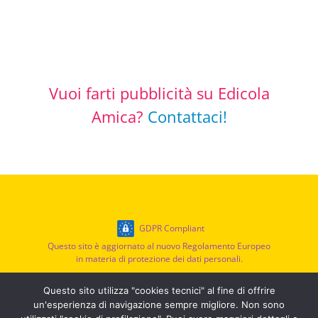
Vuoi farti pubblicità su Edicola
Amica?
Contattaci!
GDPR Compliant
Questo sito è aggiornato al nuovo Regolamento Europeo
in materia di protezione dei dati personali.
Privacy Policy
|
Cookie Policy
|
Termini di Servizio
Questo sito utilizza "cookies tecnici" al fine di offrire
un'esperienza di navigazione sempre migliore. Non sono