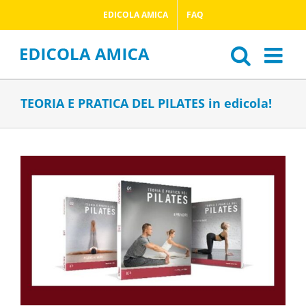
Salta
EDICOLA AMICA
FAQ
al
contenuto
TEORIA E PRATICA DEL PILATES in edicola!
Ingrandisci
immagine