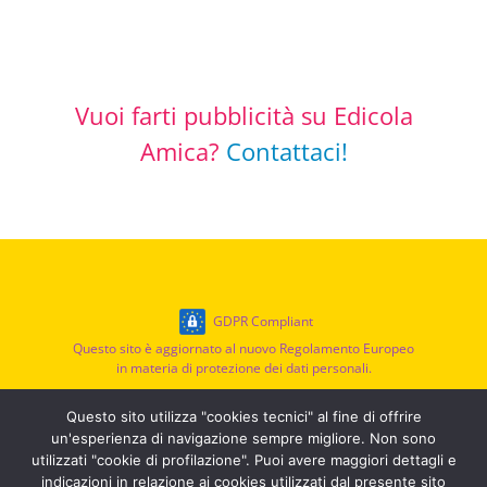
Vuoi farti pubblicità su Edicola
Amica?
Contattaci!
GDPR Compliant
Questo sito è aggiornato al nuovo Regolamento Europeo
in materia di protezione dei dati personali.
Privacy Policy
|
Cookie Policy
|
Termini di Servizio
Questo sito utilizza "cookies tecnici" al fine di offrire
un'esperienza di navigazione sempre migliore. Non sono
utilizzati "cookie di profilazione". Puoi avere maggiori dettagli e
© EDICOLA AMICA
indicazioni in relazione ai cookies utilizzati dal presente sito