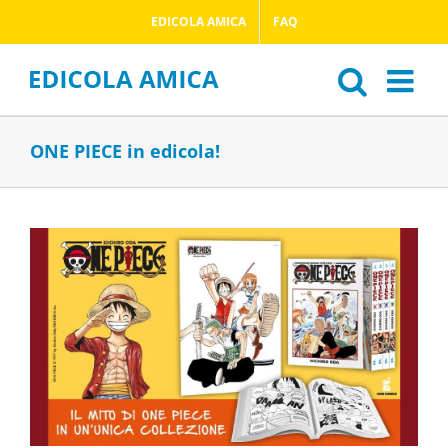
Salta
EDICOLA AMICA
FAQ
al
contenuto
ONE PIECE in edicola!
Ingrandisci
immagine