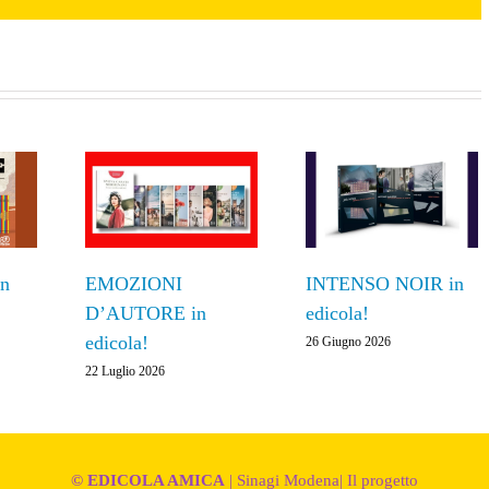
n
EMOZIONI
INTENSO NOIR in
D’AUTORE in
edicola!
edicola!
26 Giugno 2026
22 Luglio 2026
© EDICOLA AMICA
|
Sinagi Modena
|
Il progetto