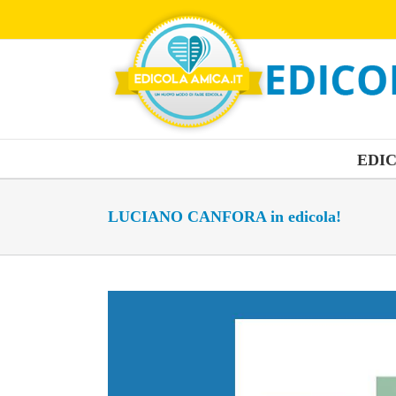
Salta
al
contenuto
EDI
LUCIANO CANFORA in edicola!
Ingrandisci
immagine