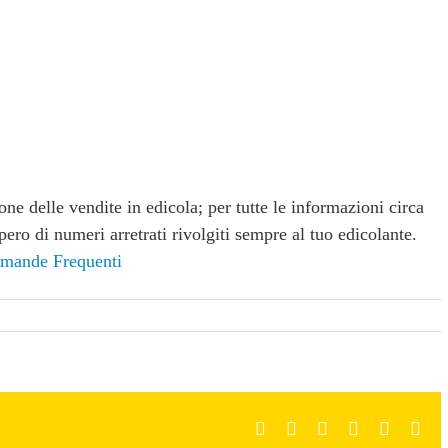
e delle vendite in edicola; per tutte le informazioni circa
pero di numeri arretrati rivolgiti sempre al tuo edicolante.
mande Frequenti
Facebook
Twitter
LinkedIn
WhatsApp
Pinteres
Ema