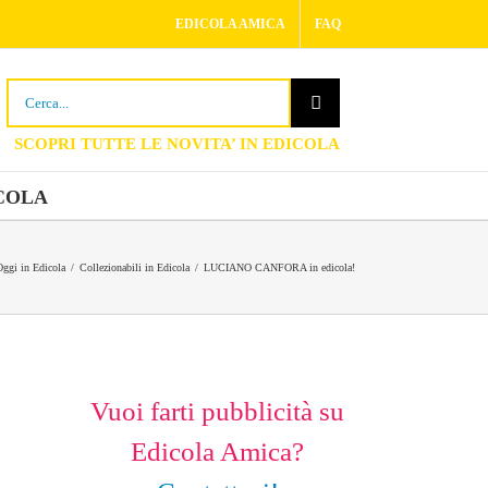
EDICOLA AMICA
FAQ
Cerca
per:
COLA
Oggi in Edicola
/
Collezionabili in Edicola
/
LUCIANO CANFORA in edicola!
Vuoi farti pubblicità su
Edicola Amica?