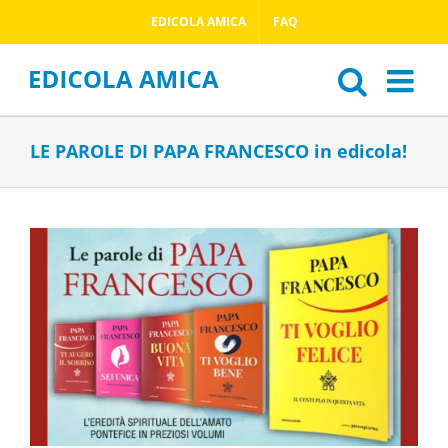
Salta
EDICOLA AMICA
FAQ
al
contenuto
LE PAROLE DI PAPA FRANCESCO in edicola!
Ingrandisci
immagine