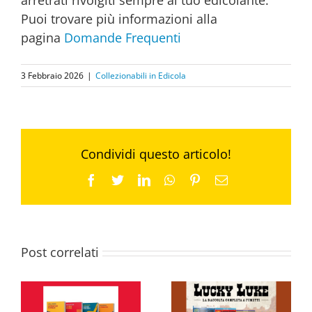
arretrati rivolgiti sempre al tuo edicolante.
Puoi trovare più informazioni alla
pagina
Domande Frequenti
3 Febbraio 2026
|
Collezionabili in Edicola
Condividi questo articolo!
Facebook
Twitter
LinkedIn
WhatsApp
Pinterest
Email
Post correlati