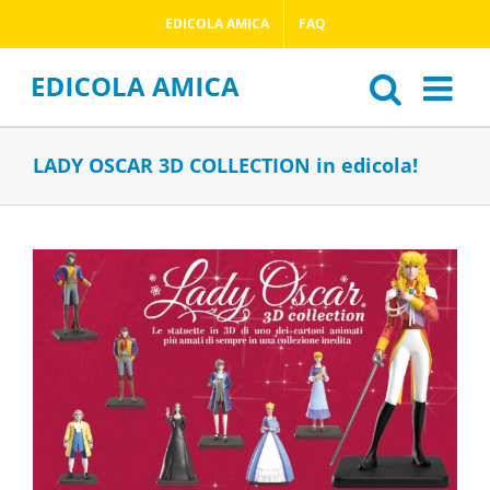
Salta
EDICOLA AMICA
FAQ
al
contenuto
LADY OSCAR 3D COLLECTION in edicola!
Ingrandisci
immagine