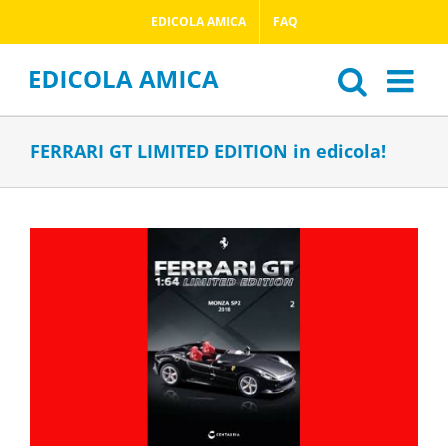
Salta
EDICOLA AMICA
FAQ
al
contenuto
FERRARI GT LIMITED EDITION in edicola!
Ingrandisci
immagine