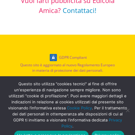
Vuoi farti pubblicità su Edicola
Amica?
Contattaci!
GDPR Compliant
Questo sito è aggiornato al nuovo Regolamento Europeo
in materia di protezione dei dati personali.
Privacy Policy
|
Cookie Policy
|
Termini di Servizio
Questo sito utilizza "cookies tecnici" al fine di offrire
un'esperienza di navigazione sempre migliore. Non sono
utilizzati "cookie di profilazione". Puoi avere maggiori dettagli e
© EDICOLA AMICA
indicazioni in relazione ai cookies utilizzati dal presente sito
Sinagi Modena
visionando l’informativa estesa
Cookie Policy
. Per il trattamento
dei dati personali in ottemperanza alle disposizioni di cui al
Il progetto
GDPR ti invitiamo a visionare l'informativa dedicata
Privacy
Privacy
Policy
.
Powered by Muvia