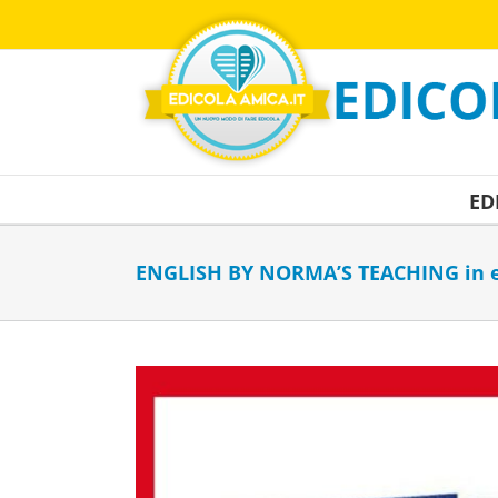
Salta
al
contenuto
ED
ENGLISH BY NORMA’S TEACHING in e
Ingrandisci
immagine