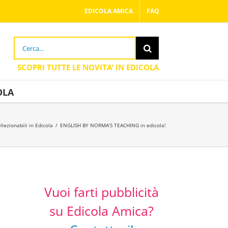
EDICOLA AMICA
FAQ
Cerca
per:
OLA
llezionabili in Edicola
/
ENGLISH BY NORMA’S TEACHING in edicola!
Vuoi farti pubblicità
su Edicola Amica?