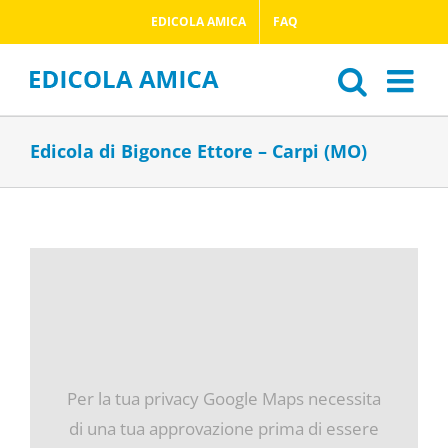
Salta
EDICOLA AMICA
FAQ
al
contenuto
Edicola di Bigonce Ettore – Carpi (MO)
Per la tua privacy Google Maps necessita
di una tua approvazione prima di essere